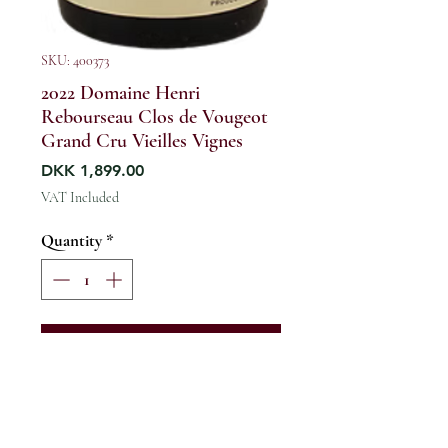
SKU: 400373
2022 Domaine Henri
Rebourseau Clos de Vougeot
Grand Cru Vieilles Vignes
Price
DKK 1,899.00
VAT Included
Quantity
*
Add to cart
France / Burgundy / Cote de Nuits
/ Vougeot Grand Cru