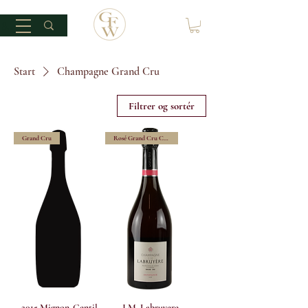
Start
Champagne Grand Cru
Filtrer og sortér
Grand Cru
Rosé Grand Cru Champagne
2015 Mignon-Gentil
J.M. Labruyere