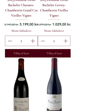
Bachelet Charmes-
Bachelet Gevrey-
Chambertin Grand Cru
Chambertin Vieilles
Vieilles Vignes
Vignes
Regulær pris
Salgspris
Regulær pris
Salgspris
5.199,00 kr.
1.029,00 kr.
5.749,00 kr.
1.299,00 kr.
Moms Inkluderet
Moms Inkluderet
Tilføj til kurv
Tilføj til kurv