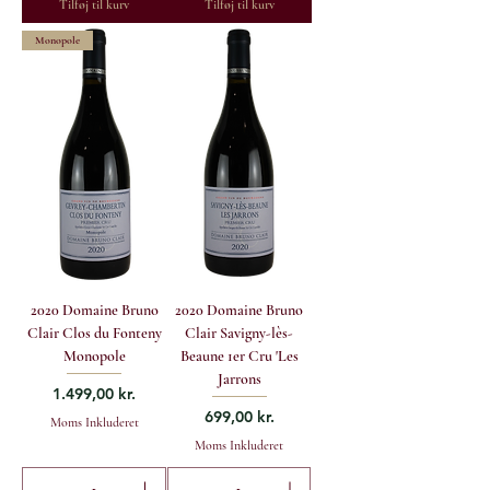
Tilføj til kurv
Tilføj til kurv
Monopole
2020 Domaine Bruno
2020 Domaine Bruno
Clair Clos du Fonteny
Clair Savigny-lès-
Monopole
Beaune 1er Cru 'Les
Jarrons
Pris
1.499,00 kr.
Pris
699,00 kr.
Moms Inkluderet
Moms Inkluderet