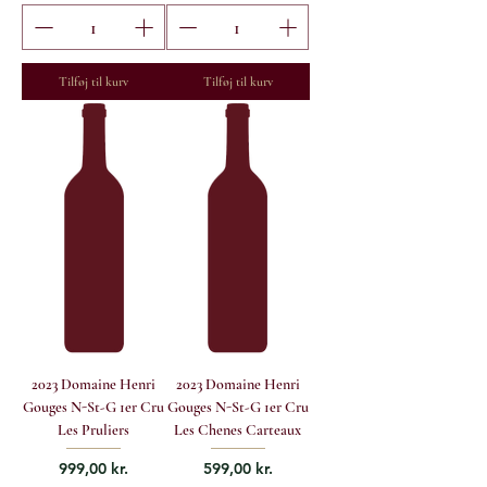
Tilføj til kurv
Tilføj til kurv
2023 Domaine Henri
2023 Domaine Henri
Gouges N-St-G 1er Cru
Gouges N-St-G 1er Cru
Les Pruliers
Les Chenes Carteaux
Pris
Pris
999,00 kr.
599,00 kr.