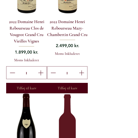
2022 Domaine Henri
2022 Domaine Henri
Rebourseau Clos de
Rebourseau Mazy-
Vougeot Grand Cru
Chambertin Grand Cru
Vieilles Vignes
Pris
2.499,00 kr.
Pris
1.899,00 kr.
Moms Inkluderet
Moms Inkluderet
Tilføj til kurv
Tilføj til kurv