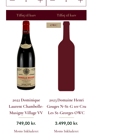
Tilføj til kurv
Tilføj til kurv
OWC
2022 Dominique
2023 Domaine Henri
Laurent Chambolle-
Gouges N-St-G 1er Cru
Musigny Village VV
Les St-Georges OWC
Pris
Pris
749,00 kr.
3.499,00 kr.
Moms Inkluderet
Moms Inkluderet