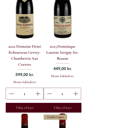
2022 Domaine Henri
2023 Dominique
Rebourseau Gevrey-
Laurent Savigny-les-
Chambertin Aux
Beaune
Corvees
Pris
449,00 kr.
Pris
599,00 kr.
Moms Inkluderet
Moms Inkluderet
Tilføj til kurv
Tilføj til kurv
Vieilles Vignes