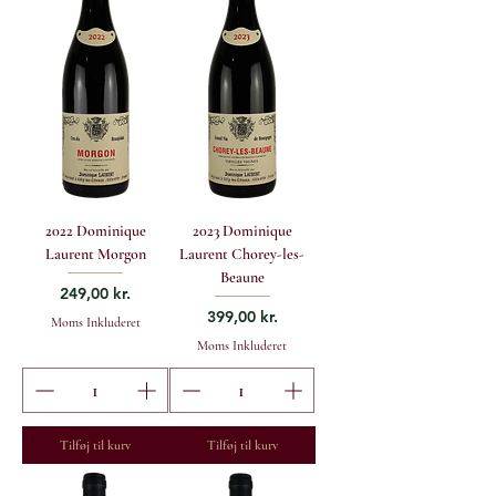
2022 Dominique
2023 Dominique
Laurent Morgon
Laurent Chorey-les-
Beaune
Pris
249,00 kr.
Pris
399,00 kr.
Moms Inkluderet
Moms Inkluderet
Tilføj til kurv
Tilføj til kurv