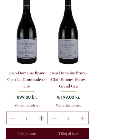
2020 Domaine Bruno
2020 Domaine Bruno
Clair La Dominode 1er
Clair Bonnes-Mares
Cru
Grand Cru
Pris
Pris
899,00 kr.
4.199,00 kr.
Moms Inkluderet
Moms Inkluderet
Tilføj til kurv
Tilføj til kurv