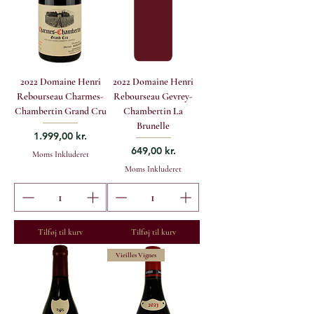
2022 Domaine Henri
2022 Domaine Henri
Rebourseau Charmes-
Rebourseau Gevrey-
Chambertin Grand Cru
Chambertin La
Brunelle
Pris
1.999,00 kr.
Pris
649,00 kr.
Moms Inkluderet
Moms Inkluderet
Tilføj til kurv
Tilføj til kurv
Vieilles Vignes