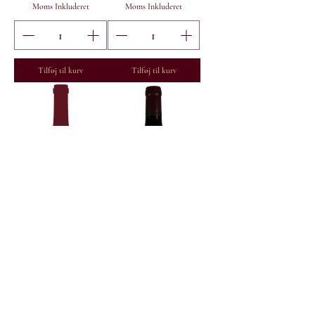
Moms Inkluderet
Moms Inkluderet
Tilføj til kurv
Tilføj til kurv
2023 Domaine Henri
2023 Maxime Cheurlin
Gouges Nuits-Saint-
Noellat Bourgogne
Georges
Hautes Cotes de Nuits