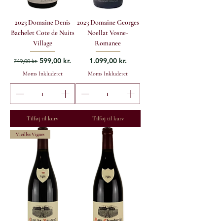
2023 Domaine Denis
2023 Domaine Georges
Bachelet Cote de Nuits
Noellat Vosne-
Village
Romanee
Regulær pris
Salgspris
Pris
599,00 kr.
1.099,00 kr.
749,00 kr.
Moms Inkluderet
Moms Inkluderet
Tilføj til kurv
Tilføj til kurv
Vieilles Vignes