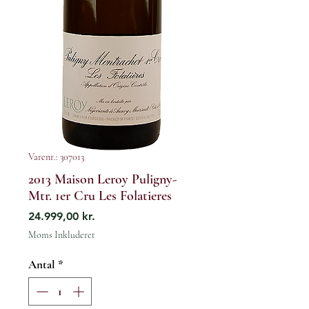
Varenr.: 307013
2013 Maison Leroy Puligny-
Mtr. 1er Cru Les Folatieres
Pris
24.999,00 kr.
Moms Inkluderet
Antal
*