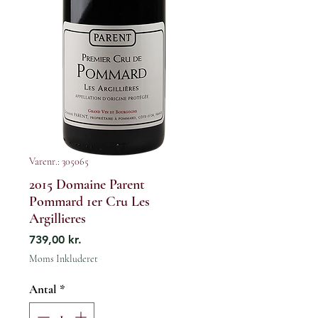
Varenr.: 305065
2015 Domaine Parent
Pommard 1er Cru Les
Argillieres
Pris
739,00 kr.
Moms Inkluderet
Antal
*