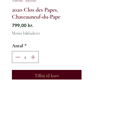
Varenr.: 291020
2020 Clos des Papes,
Chateauneuf-du-Pape
Pris
799,00 kr.
Moms Inkluderet
Antal
*
Tilføj til kurv
Frankrig / Rhone / Chateauneuf-du-
Pape Rouge
Enestående Chateauneuf-vin.
Florale aromaer der løfter den
75cl ∙ 15% vol ∙ Indeholder sulfitter
aromatiske bouquet af blåbær,