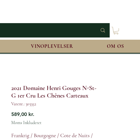
VINOPLEVELSER
OM OS
2021 Domaine Henri Gouges N-St-
G 1er Cru Les Chênes Carteaux
Varenr.: 303352
Pris
589,00 kr.
Moms Inkluderet
Frankrig / Bourgogne / Cote de Nuits /