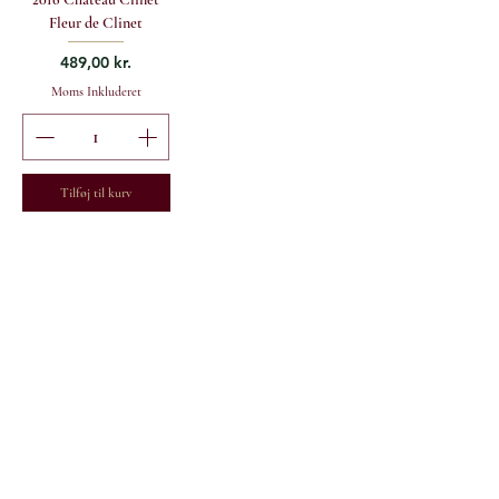
Fleur de Clinet
Pris
489,00 kr.
Moms Inkluderet
Tilføj til kurv
GREENWOOD FINE WINE A/S
Vestergade 4, DK-1456 København K
sales@greenwoodfinewine.dk
+45 33 12 13 19
Åbent mandag til fredag kl. 09.00-16.30
eller efter aftale
© 2024 Greenwood Fine Wine A/S