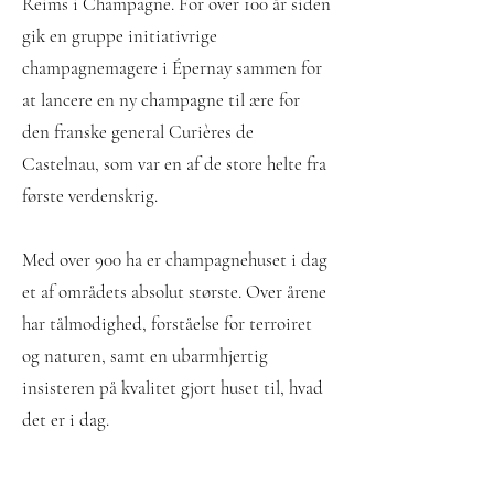
Reims i Champagne. For over 100 år siden
gik en gruppe initiativrige
champagnemagere i Épernay sammen for
at lancere en ny champagne til ære for
den franske general Curières de
Castelnau, som var en af de store helte fra
første verdenskrig.
Med over 900 ha er champagnehuset i dag
et af områdets absolut største. Over årene
har tålmodighed, forståelse for terroiret
og naturen, samt en ubarmhjertig
insisteren på kvalitet gjort huset til, hvad
det er i dag.
Ønolog og Cellar Master (kældermester)