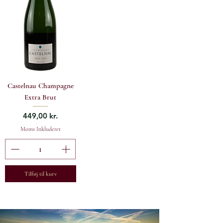
Castelnau Champagne
Extra Brut
Pris
449,00 kr.
Moms Inkluderet
Tilføj til kurv