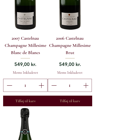
2007 Castelnau
2006 Castelnau
Champagne Millesime
Champagne Millesime
Blanc de Blancs
Brut
Pris
Pris
549,00 kr.
549,00 kr.
Moms Inkluderet
Moms Inkluderet
Tilføj til kurv
Tilføj til kurv