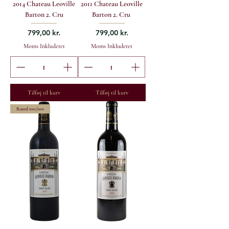
2014 Chateau Leoville
2011 Chateau Leoville
Barton 2. Cru
Barton 2. Cru
Pris
Pris
799,00 kr.
799,00 kr.
Moms Inkluderet
Moms Inkluderet
Tilføj til kurv
Tilføj til kurv
Rated 100/100