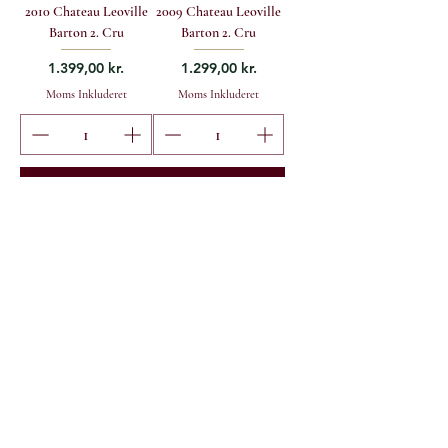
2010 Chateau Leoville
2009 Chateau Leoville
Barton 2. Cru
Barton 2. Cru
Pris
Pris
1.399,00 kr.
1.299,00 kr.
Moms Inkluderet
Moms Inkluderet
Tilføj til kurv
Tilføj til kurv
OWC