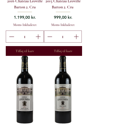
2016 Chateau Leoville
2015 Chateau Leoville
Barton 2. Cru
Barton 2. Cru
Pris
Pris
1.199,00 kr.
999,00 kr.
Moms Inkluderet
Moms Inkluderet
Tilføj til kurv
Tilføj til kurv