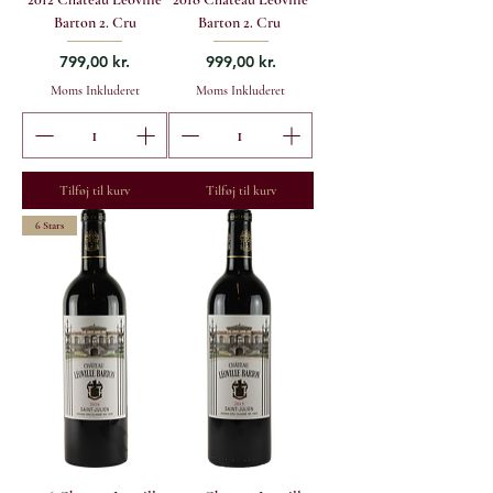
Barton 2. Cru
Barton 2. Cru
Pris
Pris
799,00 kr.
999,00 kr.
Moms Inkluderet
Moms Inkluderet
Tilføj til kurv
Tilføj til kurv
6 Stars