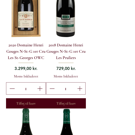
2020 Domaine Henri
2018 Domaine Henri
Gouges N-St-G 1er Cru
Gouges N-St-G 1er Cru
Les St-Georges OWC
Les Pruliers
Pris
Pris
3.299,00 kr.
729,00 kr.
Moms Inkluderet
Moms Inkluderet
Tilføj til kurv
Tilføj til kurv