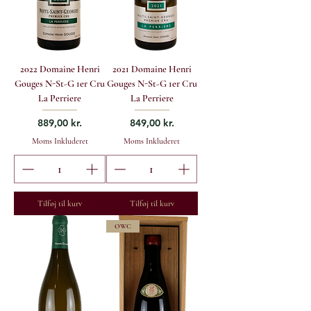
2022 Domaine Henri
2021 Domaine Henri
Gouges N-St-G 1er Cru
Gouges N-St-G 1er Cru
La Perriere
La Perriere
Pris
Pris
889,00 kr.
849,00 kr.
Moms Inkluderet
Moms Inkluderet
Tilføj til kurv
Tilføj til kurv
OWC