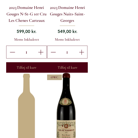
2023 Domaine Henri
2023 Domaine Henri
Gouges N-St-G 1er Cru
Gouges Nuits-Saint-
Les Chenes Carteaux
Georges
Pris
Pris
599,00 kr.
549,00 kr.
Moms Inkluderet
Moms Inkluderet
Tilføj til kurv
Tilføj til kurv
OWC