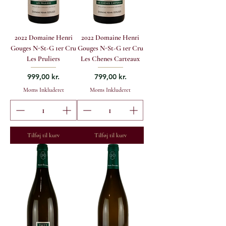
2022 Domaine Henri
2022 Domaine Henri
Gouges N-St-G 1er Cru
Gouges N-St-G 1er Cru
Les Pruliers
Les Chenes Carteaux
Pris
Pris
999,00 kr.
799,00 kr.
Moms Inkluderet
Moms Inkluderet
Tilføj til kurv
Tilføj til kurv