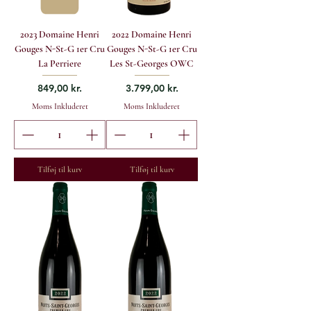
2023 Domaine Henri
2022 Domaine Henri
Gouges N-St-G 1er Cru
Gouges N-St-G 1er Cru
La Perriere
Les St-Georges OWC
Pris
Pris
849,00 kr.
3.799,00 kr.
Moms Inkluderet
Moms Inkluderet
Tilføj til kurv
Tilføj til kurv