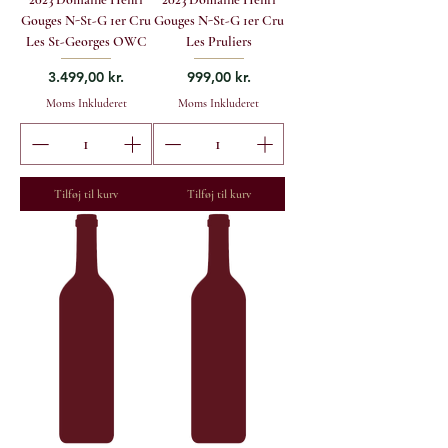
Gouges N-St-G 1er Cru
Gouges N-St-G 1er Cru
Les St-Georges OWC
Les Pruliers
Pris
Pris
3.499,00 kr.
999,00 kr.
Moms Inkluderet
Moms Inkluderet
Tilføj til kurv
Tilføj til kurv