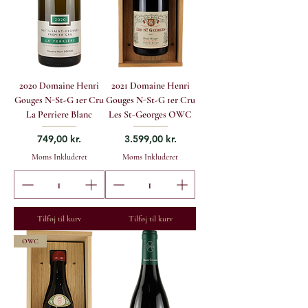
2020 Domaine Henri
2021 Domaine Henri
Gouges N-St-G 1er Cru
Gouges N-St-G 1er Cru
La Perriere Blanc
Les St-Georges OWC
Pris
Pris
749,00 kr.
3.599,00 kr.
Moms Inkluderet
Moms Inkluderet
Tilføj til kurv
Tilføj til kurv
OWC