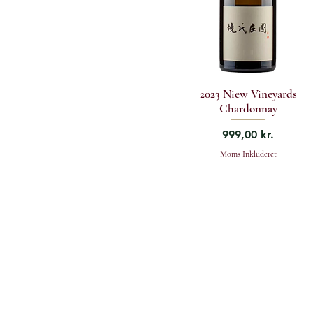
2023 Niew Vineyards
Chardonnay
Pris
999,00 kr.
Moms Inkluderet