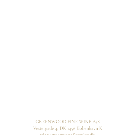
GREENWOOD FINE WINE A/S
Vestergade 4, DK-1456 København K
sales@greenwoodfinewine.dk