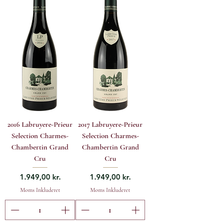
2016 Labruyere-Prieur
2017 Labruyere-Prieur
Selection Charmes-
Selection Charmes-
Chambertin Grand
Chambertin Grand
Cru
Cru
Pris
Pris
1.949,00 kr.
1.949,00 kr.
Moms Inkluderet
Moms Inkluderet