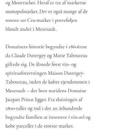
og Montrachet. Heraf er tre af markerne
monopolmarker. Der er også mange af de
største 1er Cru-marker i porteføljen
blandt andet i Meursault.
Domainets historie begyndte i 1860'erne
da Claude Duvergey og Marie Taboureau
giftede sig. De åbnede først vin- og
spiritusforretningen Maison Duvergey-
Taboureau, inden de købte ejendommen i
Meursault – der hvor nutidens Domaine
Jacques Prieur ligger. Fra slutningen af ​​
1800-tallet og ind i det 20. århundrede
begyndte familien at investere i vin-avl og
købe parceller i de største marker.