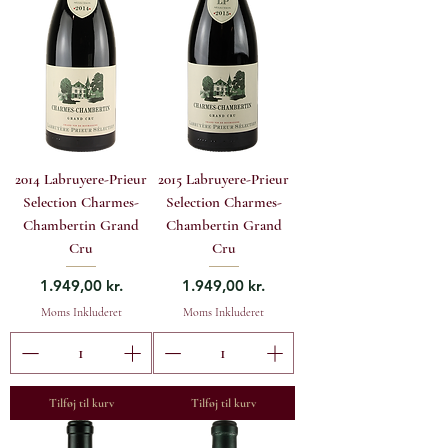
2014 Labruyere-Prieur
2015 Labruyere-Prieur
Selection Charmes-
Selection Charmes-
Chambertin Grand
Chambertin Grand
Cru
Cru
Pris
Pris
1.949,00 kr.
1.949,00 kr.
Moms Inkluderet
Moms Inkluderet
Tilføj til kurv
Tilføj til kurv