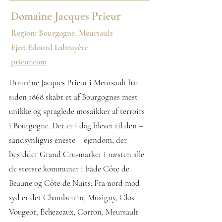
Domaine Jacques Prieur
Region:
Bourgogne, Meursault
Ejer: Edourd Labruyère
prieur.com
Domaine Jacques Prieur i Meursault har
siden 1868 skabt et af Bourgognes mest
unikke og spraglede mosaikker af terroirs
i Bourgogne. Det er i dag blevet til den –
sandsynligvis eneste – ejendom, der
besidder Grand Cru-marker i næsten alle
de største kommuner i både Côte de
Beaune og Côte de Nuits: Fra nord mod
syd er det Chambertin, Musigny, Clos
Vougeot, Échezeaux, Corton, Meursault