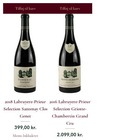
Tilføj til kurv
Tilføj til kurv
2018 Labruyere-Prieur
2016 Labruyere-Prieur
Selection Santenay Clos
Selection Griotte-
Genet
Chambertin Grand
Cru
Pris
399,00 kr.
Pris
2.099,00 kr.
Moms Inkluderet