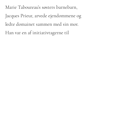
Marie Taboureau’s søsters barnebarn,
Jacques Prieur, arvede ejendommene og
ledte domainet sammen med sin mor.
Han var en af initiativtagerne til
genoplivelsen af ​​Conférie des Chevaliers
du Tastevin i 1934. I 1956 blev domainet
opkaldt efter ham. Efter en periode med
nedgang i 1980'erne købte flere lokale
familier sig ind i domainet. Labruyère
familien fra Beaujolais blev
majoritetsaktionærer.
Domaine Jacques Prieur har nu 21 ha
vinmarker inklusive ni Grand Crus og 14
Premier Crus (1er Crus).