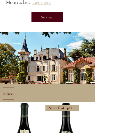
Montrachet.
Læs mere
Se vine
Filtrer
Sidste flaske på lager