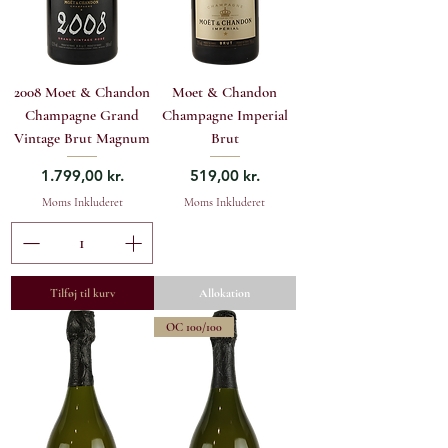
2008 Moet & Chandon
Moet & Chandon
Champagne Grand
Champagne Imperial
Vintage Brut Magnum
Brut
Pris
Pris
1.799,00 kr.
519,00 kr.
Moms Inkluderet
Moms Inkluderet
Tilføj til kurv
Allokation
OC 100/100