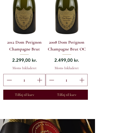
2012 Dom Perignon
2008 Dom Perignon
Champagne Brut
Champagne Brut OC
Pris
Pris
2.299,00 kr.
2.499,00 kr.
Moms Inkluderet
Moms Inkluderet
Tilføj til kurv
Tilføj til kurv