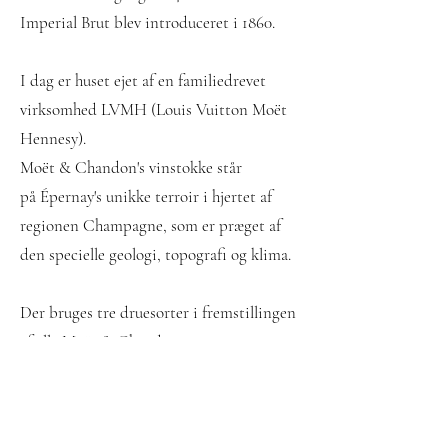
Imperial Brut blev introduceret i 1860.
I dag er huset ejet af en familiedrevet
virksomhed LVMH (Louis Vuitton Moët
Hennesy).
Moët & Chandon's vinstokke står
på
Épernay
's unikke terroir i hjertet af
regionen Champagne, som er præget af
den specielle geologi, topografi og klima.
Der bruges tre druesorter i fremstillingen
af ​​alle Moët & Chandon
champagner:
Pinot Noir
,
Pinot
Meunier
og
Chardonnay
.