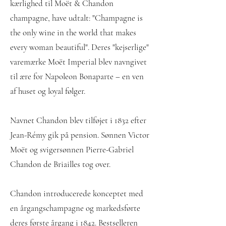
kærlighed til Moët & Chandon
champagne, have udtalt: "Champagne is
the only wine in the world that makes
every woman beautiful". Deres "kejserlige"
varemærke Moët Imperial blev navngivet
til ære for Napoleon Bonaparte – en ven
af huset og loyal følger.
Navnet Chandon blev tilføjet i 1832 efter ​​
Jean-Rémy gik på pension. Sønnen Victor
Moët og svigersønnen Pierre-Gabriel
Chandon de Briailles tog over.
Chandon introducerede konceptet med
en årgangschampagne og markedsførte
deres første årgang i 1842. Bestselleren