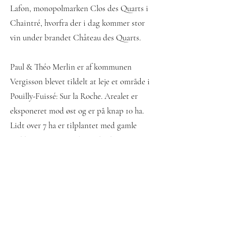
Lafon, monopolmarken Clos des Quarts i
Chaintré, hvorfra der i dag kommer stor
vin under brandet Château des Quarts.
Paul & Théo Merlin er af kommunen
Vergisson blevet tildelt at leje et område i
Pouilly-Fuissé: Sur la Roche. Arealet er
eksponeret mod øst og er på knap 10 ha.
Lidt over 7 ha er tilplantet med gamle
stokke, mens resten ligger brak og
forventes tilplantet i 2021.
Fem af markerne, som Domaine Merlin
arbejder med, fik i 2020 status af Premier
Cru (1er Cru). Det er ganske exceptionelt