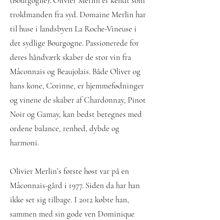
(Bourgogne). Olivier Merlin er kendt som
troldmanden fra syd. Domaine Merlin har
til huse i landsbyen La Roche-Vineuse i
det sydlige Bourgogne. Passionerede for
deres håndværk skaber de stor vin fra
Mâconnais og Beaujolais. Både Oliver og
hans kone, Corinne, er hjemmefødninger
og vinene de skaber af Chardonnay, Pinot
Noir og Gamay, kan bedst betegnes med
ordene balance, renhed, dybde og
harmoni.
Olivier Merlin’s første høst var på en
Mâconnais-gård i 1977. Siden da har han
ikke set sig tilbage. I 2012 købte han,
sammen med sin gode ven Dominique