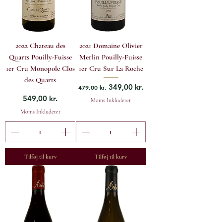
2022 Chateau des
2021 Domaine Olivier
Quarts Pouilly-Fuisse
Merlin Pouilly-Fuisse
1er Cru Monopole Clos
1er Cru Sur La Roche
des Quarts
Regulær pris
Salgspris
349,00 kr.
479,00 kr.
Pris
549,00 kr.
Moms Inkluderet
Moms Inkluderet
Tilføj til kurv
Tilføj til kurv