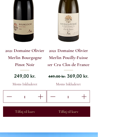
2021 Domaine Olivier
2021 Domaine Olivier
Merlin Bourgogne
Merlin Pouilly-Fuisse
Pinot Noir
1er Cru Clos de France
Pris
Regulær pris
Salgspris
249,00 kr.
369,00 kr.
449,00 kr.
Moms Inkluderet
Moms Inkluderet
Tilføj til kurv
Tilføj til kurv