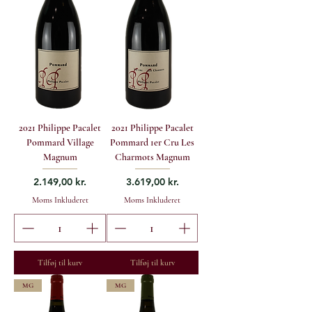
2021 Philippe Pacalet
2021 Philippe Pacalet
Pommard Village
Pommard 1er Cru Les
Magnum
Charmots Magnum
Pris
Pris
2.149,00 kr.
3.619,00 kr.
Moms Inkluderet
Moms Inkluderet
Tilføj til kurv
Tilføj til kurv
MG
MG