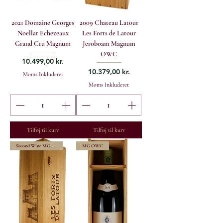
2021 Domaine Georges
2009 Chateau Latour
Noellat Echezeaux
Les Forts de Latour
Grand Cru Magnum
Jeroboam Magnum
OWC
Pris
10.499,00 kr.
Pris
10.379,00 kr.
Moms Inkluderet
Moms Inkluderet
Tilføj til kurv
Tilføj til kurv
Second Wine MG OWC
MG OWC