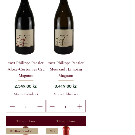
2021 Philippe Pacalet
2021 Philippe Pacalet
Aloxe-Corton 1er Cru
Meursault Limozin
Magnum
Magnum
Pris
Pris
2.549,00 kr.
3.419,00 kr.
Moms Inkluderet
Moms Inkluderet
Tilføj til kurv
Tilføj til kurv
MG Rosé Grand Vintage
MG