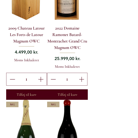
2009 Chateau Latour
2022 Domaine
Les Forts de Latour
Ramonet Batard-
Magnum OWC
Montrachet Grand Cru
Magnum OWC
Pris
4.499,00 kr.
Pris
25.999,00 kr.
Moms Inkluderet
Moms Inkluderet
Tilføj til kurv
Tilføj til kurv
MG
MG