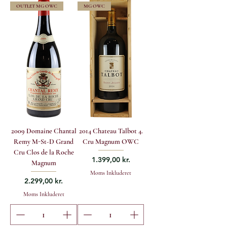
OUTLET MG OWC
MG OWC
2009 Domaine Chantal
2014 Chateau Talbot 4.
Remy M-St-D Grand
Cru Magnum OWC
Cru Clos de la Roche
Pris
1.399,00 kr.
Magnum
Moms Inkluderet
Pris
2.299,00 kr.
Moms Inkluderet