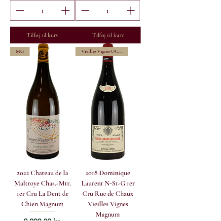
Tilføj til kurv
Tilføj til kurv
MG
Vieilles Vignes OC Gift Box
2022 Chateau de la
2018 Dominique
Maltroye Chas.-Mtr.
Laurent N-St-G 1er
1er Cru La Dent de
Cru Rue de Chaux
Chien Magnum
Vieilles Vignes
Magnum
Pris