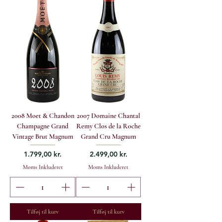
2008 Moet & Chandon
2007 Domaine Chantal
Champagne Grand
Remy Clos de la Roche
Vintage Brut Magnum
Grand Cru Magnum
Pris
Pris
1.799,00 kr.
2.499,00 kr.
Moms Inkluderet
Moms Inkluderet
Tilføj til kurv
Tilføj til kurv