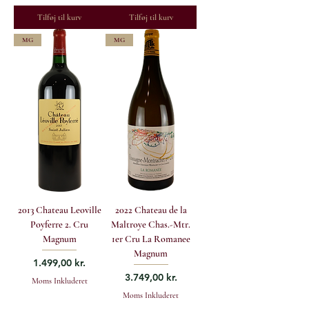
Tilføj til kurv
Tilføj til kurv
MG
MG
2013 Chateau Leoville
2022 Chateau de la
Poyferre 2. Cru
Maltroye Chas.-Mtr.
Magnum
1er Cru La Romanee
Magnum
Pris
1.499,00 kr.
Pris
3.749,00 kr.
Moms Inkluderet
Moms Inkluderet