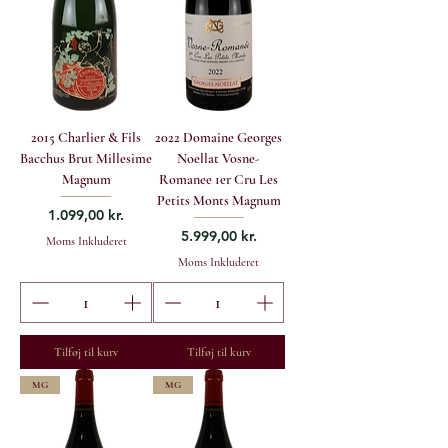
2015 Charlier & Fils
2022 Domaine Georges
Bacchus Brut Millesime
Noellat Vosne-
Magnum
Romanee 1er Cru Les
Petits Monts Magnum
Pris
1.099,00 kr.
Pris
5.999,00 kr.
Moms Inkluderet
Moms Inkluderet
Tilføj til kurv
Tilføj til kurv
MG
MG