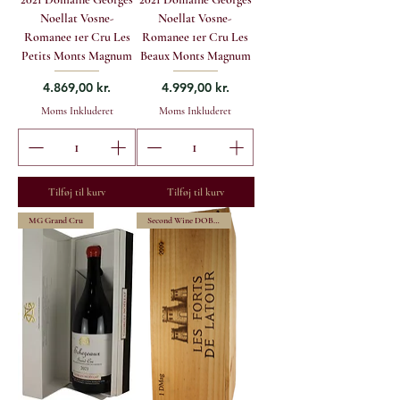
Noellat Vosne-
Noellat Vosne-
Romanee 1er Cru Les
Romanee 1er Cru Les
Petits Monts Magnum
Beaux Monts Magnum
Pris
Pris
4.869,00 kr.
4.999,00 kr.
Moms Inkluderet
Moms Inkluderet
Tilføj til kurv
Tilføj til kurv
MG Grand Cru
Second Wine DOBB.MG OWC