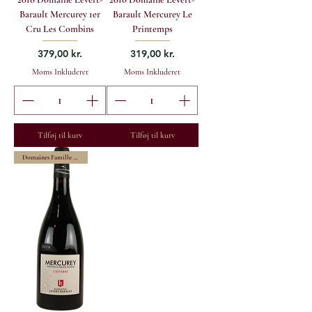
Barault Mercurey 1er
Barault Mercurey Le
Cru Les Combins
Printemps
Pris
Pris
379,00 kr.
319,00 kr.
Moms Inkluderet
Moms Inkluderet
Tilføj til kurv
Tilføj til kurv
Domaines Famille Picard