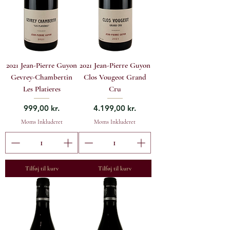
2021 Jean-Pierre Guyon
2021 Jean-Pierre Guyon
Gevrey-Chambertin
Clos Vougeot Grand
Les Platieres
Cru
Pris
Pris
999,00 kr.
4.199,00 kr.
Moms Inkluderet
Moms Inkluderet
Tilføj til kurv
Tilføj til kurv