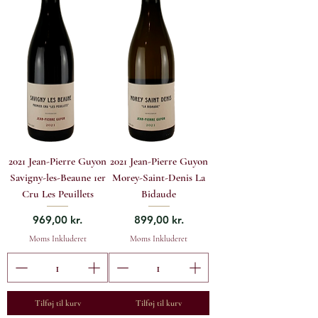
2021 Jean-Pierre Guyon
2021 Jean-Pierre Guyon
Savigny-les-Beaune 1er
Morey-Saint-Denis La
Cru Les Peuillets
Bidaude
Pris
Pris
969,00 kr.
899,00 kr.
Moms Inkluderet
Moms Inkluderet
Tilføj til kurv
Tilføj til kurv