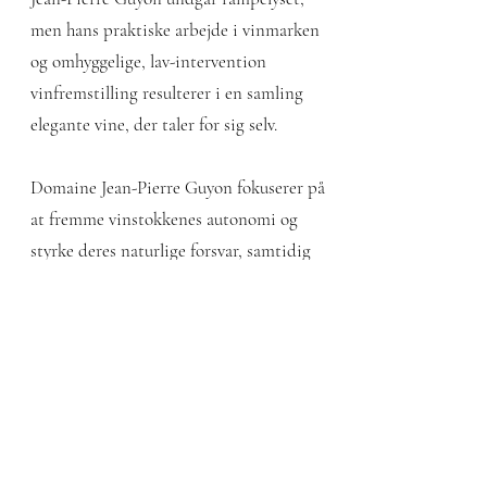
men hans praktiske arbejde i vinmarken
og omhyggelige, lav-intervention
vinfremstilling resulterer i en samling
elegante vine, der taler for sig selv.
Domaine Jean-Pierre Guyon fokuserer på
at fremme vinstokkenes autonomi og
styrke deres naturlige forsvar, samtidig
med at de beskytter miljøet. Dette
indebærer omhyggelig forberedelse og
forebyggende tiltag for at reducere
vinplanternes sygdomme, skadedyr og
svampeangreb. De beskærer tæt på
knopningstidspunktet, respekterer
saftstrømmen, pløjer jorden, fjerner