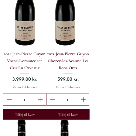
2021 Jean-Pierre Guyon
2021 Jean-Pierre Guyon
Vosne-Romanee 1er
Chorey-les-Beaune Les
Cru En Orveaux
Bons Ores
Pris
Pris
3.999,00 kr.
599,00 kr.
Moms Inkluderet
Moms Inkluderet
Tilføj til kurv
Tilføj til kurv